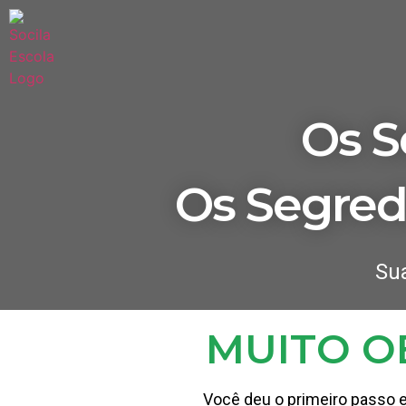
Os S
Os Segredo
Su
MUITO O
Você deu o primeiro passo 