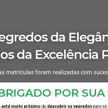
egredos da Elegân
s da Excelência P
as matrículas foram realizadas com suces
BRIGADO POR SUA
e
está muito próximo
de
descobrir os segredos
para se 